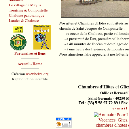
Le village de Maylis
Tourisme & Compostelle
Chalosse panoramique
Landes & Chalosse
N
os gîtes et Chambres d'Hôtes sont situés au
chemin de Saint Jacques de Compostelle :
- au coeur de la Chalosse, partie vallonn
- à proximité de Dax, première ville therm
- à 40 minutes de l'océan et des plages de 
- à une heure des Pyrénées, de Lourdes ou
Partenaires et liens
N
ous aimerions faire apprécier à nos hôtes le
Accueil - Home
Création
www.belza.org
Reproduction interdite
Chambres d'Hôtes et Gîtes
Odile et Bernard
Saint Germain - 40250 M
Tél : (33) 5 58 97 72 89 / Fax 
e - m a i l