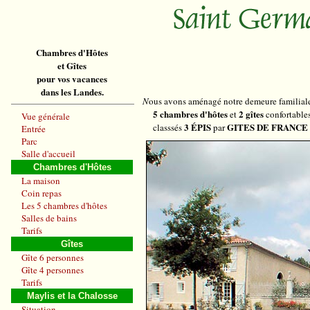
Chambres d'Hôtes
et Gîtes
pour vos vacances
dans les Landes.
N
ous avons aménagé notre demeure familiale 
5 chambres d'hôtes
2 gîtes
et
confortables
Vue générale
3 ÉPIS
GITES DE FRANCE
classsés
par
Entrée
Parc
Salle d'accueil
Chambres d'Hôtes
La maison
Coin repas
Les 5 chambres d'hôtes
Salles de bains
Tarifs
Gîtes
Gîte 6 personnes
Gîte 4 personnes
Tarifs
Maylis et la Chalosse
Situation